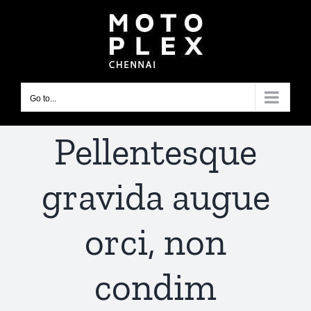
Skip
to
content
Go to...
Pellentesque
gravida augue
orci, non
condim