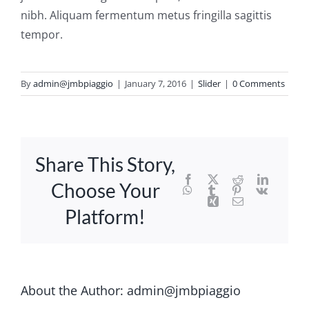
nibh. Aliquam fermentum metus fringilla sagittis
tempor.
By
admin@jmbpiaggio
|
January 7, 2016
|
Slider
|
0 Comments
Share This Story,
Facebook
X
Reddit
LinkedIn
Choose Your
WhatsApp
Tumblr
Pinterest
Vk
Xing
Email
Platform!
About the Author:
admin@jmbpiaggio