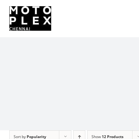
Skip
to
content
Sort by
Popularity
Show
12 Products